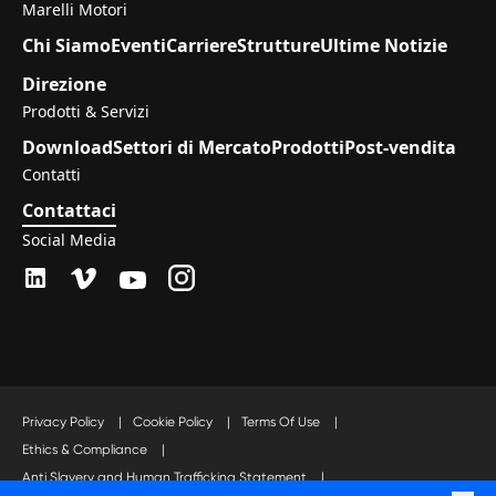
Marelli Motori
Chi Siamo
Eventi
Carriere
Strutture
Ultime Notizie
Direzione
Prodotti & Servizi
Download
Settori di Mercato
Prodotti
Post-vendita
Contatti
Contattaci
Social Media
Privacy Policy
|
Cookie Policy
|
Terms Of Use
|
Ethics & Compliance
|
Anti Slavery and Human Trafficking Statement
|