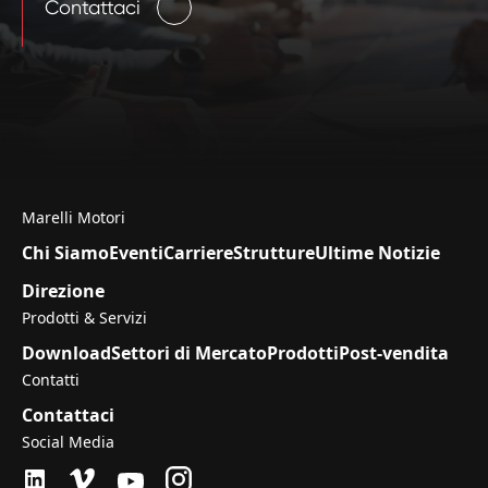
Contattaci
Marelli Motori
Chi Siamo
Eventi
Carriere
Strutture
Ultime Notizie
Direzione
Prodotti & Servizi
Download
Settori di Mercato
Prodotti
Post-vendita
Contatti
Contattaci
Social Media