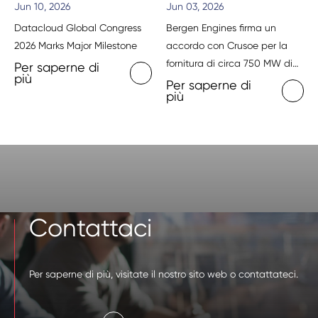
Jun 10, 2026
Jun 03, 2026
Datacloud Global Congress
Bergen Engines firma un
2026 Marks Major Milestone
accordo con Crusoe per la
fornitura di circa 750 MW di
Per saperne di
più
energia negli Stati Uniti
Per saperne di
più
destinati a data center
dedicati all’intelligenza
artificiale
Contattaci
Per saperne di più, visitate il nostro sito web o contattateci.