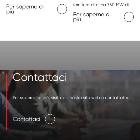
fornitura di circa 750 MW di
Per saperne di
più
energia negli Stati Uniti
Per saperne di
più
destinati a data center
dedicati all’intelligenza
artificiale
Contattaci
Per saperne di più, visitate il nostro sito web o contattateci.
Contattaci