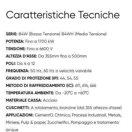
Caratteristiche Tecniche
SERIE:
B4W (Bassa Tensione) B4WH (Media Tensione)
POTENZA:
Fino a 1700 kW
TENSIONE:
Fino a 6600 V
ALTEZZA D’ASSE:
Da 355mm fino a 500mm
POLI:
Da 4 a 12
FREQUENZA:
50 Hz, 60 Hz o velocità variabile
GRADO DI PROTEZIONE (IP):
44, 54, 55
METODO DI RAFFREDDAMENTO (IC):
611, 616, 666
TEMPERATURA AMBIENTE:
Da -20°C a +60°C
MATERIALE CASSA:
Acciaio
CUSCINETTI:
A rotolamento, bronzine (dal 355 altezza d’asse)
APPLICAZIONI:
CementO, ChImico, Processi Industriali, Metals,
Miniere, Pulp & paper, Zuccherifici, Pompaggio e tratamento
acque