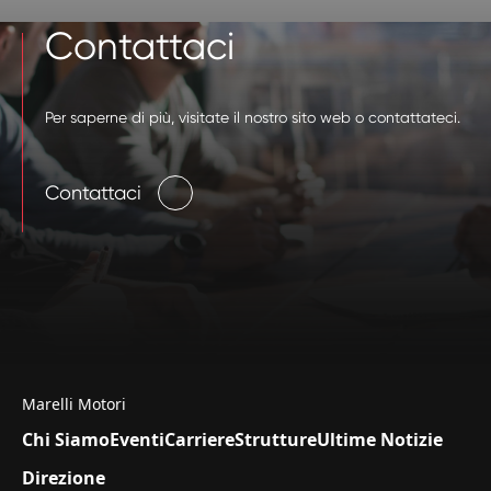
Contattaci
Per saperne di più, visitate il nostro sito web o contattateci.
Contattaci
Marelli Motori
Chi Siamo
Eventi
Carriere
Strutture
Ultime Notizie
Direzione