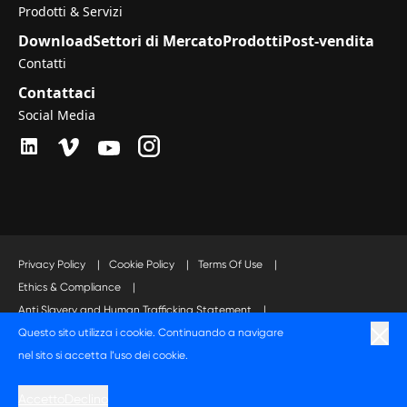
Prodotti & Servizi
Download
Settori di Mercato
Prodotti
Post-vendita
Contatti
Contattaci
Social Media
Privacy Policy
|
Cookie Policy
|
Terms Of Use
|
Ethics & Compliance
|
Anti Slavery and Human Trafficking Statement
|
Questo sito utilizza i cookie. Continuando a navigare
Code of Business Conduct Statement
nel sito si accetta l’uso dei cookie.
A Langley Holdings Company
Accetto
Declino
© Langley Holdings plc 2023 | All Rights Reserved