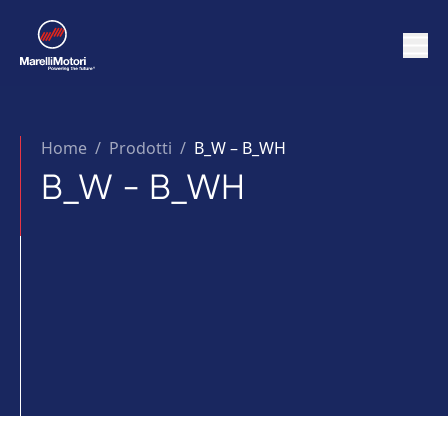
Home
/
Prodotti /
B_W – B_WH
B_W - B_WH